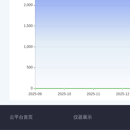
激光扫描共聚焦显微镜 01-04 12:27:
该仪器已被预约 264 次
三重四极杆液相色谱质谱联用仪 12-14 1
该仪器已被预约 493 次
总有机碳分析仪 11-17 00:02:24 被
该仪器已被预约 257 次
云平台首页
仪器展示
三重四极杆气相色谱质谱联用仪 04-23 1